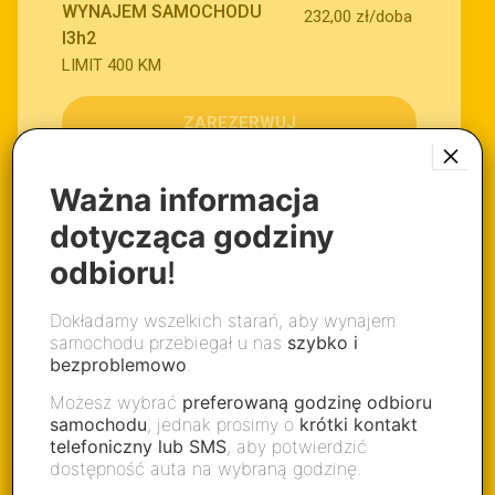
×
Ważna informacja
dotycząca godziny
odbioru
!
Dołącz do setek zadowolonych klientów, którzy zaufali
Dokładamy wszelkich starań, aby wynajem
PICKaBUS i korzystają z naszych szybkich i wygodnych
samochodu przebiegał u nas
szybko i
rezerwacji online.
bezproblemowo
.
Bezpieczny transport, komfortowa flota i profesjonalna
obsługa - wszystko w jednym miejscu!
Możesz wybrać
preferowaną godzinę odbioru
samochodu
, jednak prosimy o
krótki kontakt
telefoniczny lub SMS
, aby potwierdzić
dostępność auta na wybraną godzinę.