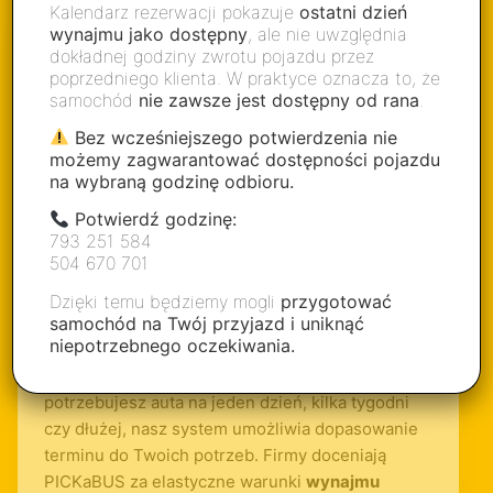
Kalendarz rezerwacji pokazuje
ostatni dzień
wynajmu jako dostępny
, ale nie uwzględnia
dokładnej godziny zwrotu pojazdu przez
Wynajem busa online – szybki,
poprzedniego klienta. W praktyce oznacza to, że
wygodny i bezpieczny!
samochód
nie zawsze jest dostępny od rana
.
Bez wcześniejszego potwierdzenia nie
Szukasz
komfortowego i nowoczesnego auta
możemy zagwarantować dostępności pojazdu
dostawczego
, które pozwoli Ci przewieźć rzeczy
na wybraną godzinę odbioru.
szybko i bez stresu? PICKaBUS to idealne
Potwierdź godzinę:
rozwiązanie zarówno dla firm, jak i klientów
793 251 584
prywatnych! Nasze
samochody dostawcze
są
504 670 701
zawsze w pełni sprawne i gotowe do jazdy.
Dzięki temu będziemy mogli
przygotować
samochód na Twój przyjazd i uniknąć
Dzięki naszej
rezerwacji online
możesz
niepotrzebnego oczekiwania.
zarezerwować busa w kilka minut – bez zbędnych
formalności i kolejek! Niezależnie czy
potrzebujesz auta na jeden dzień, kilka tygodni
czy dłużej, nasz system umożliwia dopasowanie
terminu do Twoich potrzeb. Firmy doceniają
PICKaBUS za elastyczne warunki
wynajmu