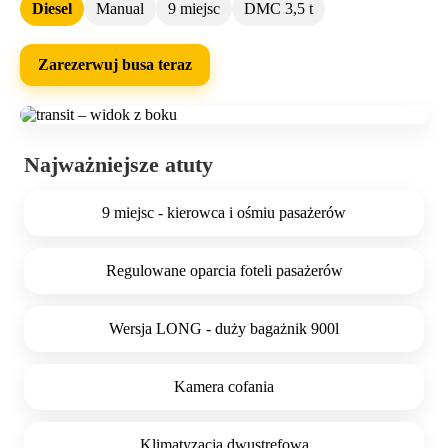
Diesel
Manual
9 miejsc
DMC 3,5 t
Zarezerwuj busa teraz
Najważniejsze atuty
9 miejsc - kierowca i ośmiu pasażerów
Regulowane oparcia foteli pasażerów
Wersja LONG - duży bagażnik 900l
Kamera cofania
Klimatyzacja dwustrefowa