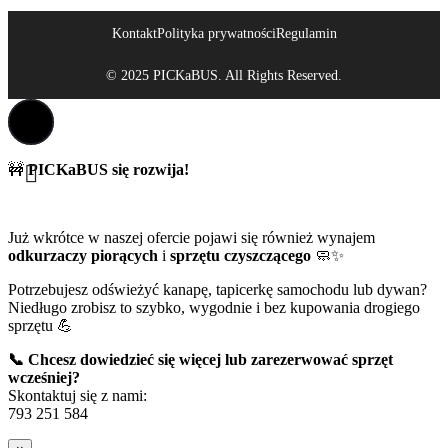
Kontakt
Polityka prywatności
Regulamin
© 2025 PICKaBUS. All Rights Reserved.
🚧
PICKaBUS się rozwija!
Już wkrótce w naszej ofercie pojawi się również wynajem
odkurzaczy piorących
i
sprzętu czyszczącego
🧼✨
Potrzebujesz odświeżyć kanapę, tapicerkę samochodu lub dywan?
Niedługo zrobisz to szybko, wygodnie i bez kupowania drogiego
sprzętu 💪
📞 Chcesz dowiedzieć się więcej lub zarezerwować sprzęt
wcześniej?
Skontaktuj się z nami:
793 251 584